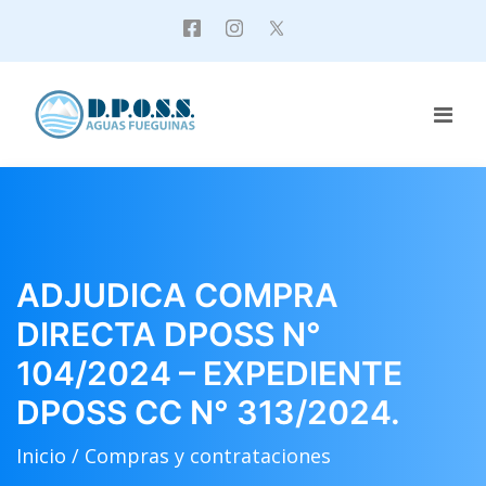
ADJUDICA COMPRA
DIRECTA DPOSS N°
104/2024 – EXPEDIENTE
DPOSS CC N° 313/2024.
Inicio /
Compras y contrataciones