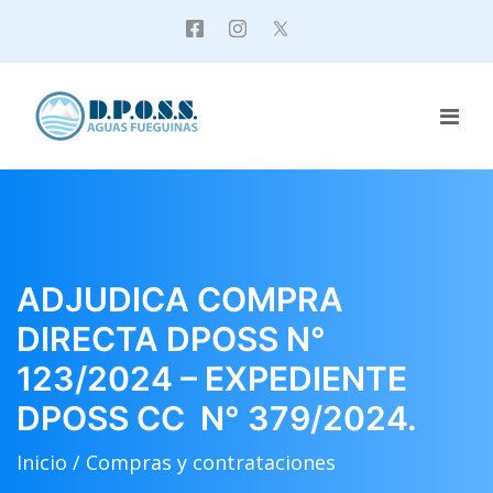
ADJUDICA COMPRA
DIRECTA DPOSS N°
123/2024 – EXPEDIENTE
DPOSS CC N° 379/2024.
Inicio /
Compras y contrataciones