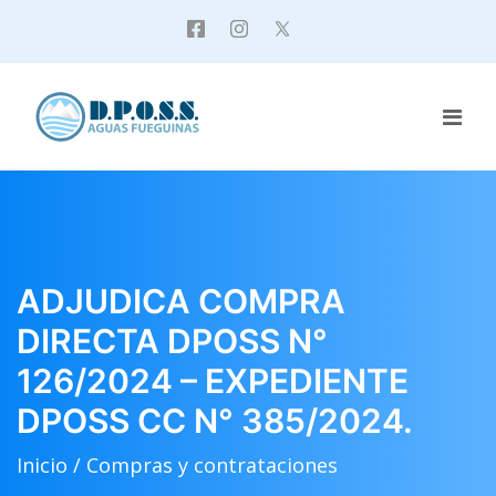
ADJUDICA COMPRA
DIRECTA DPOSS N°
126/2024 – EXPEDIENTE
DPOSS CC N° 385/2024.
Inicio /
Compras y contrataciones