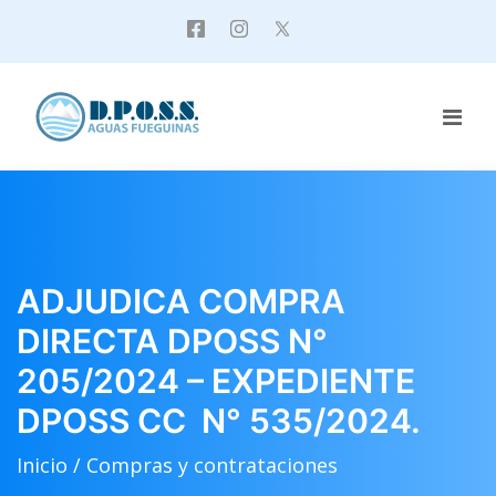
ADJUDICA COMPRA
DIRECTA DPOSS N°
205/2024 – EXPEDIENTE
DPOSS CC N° 535/2024.
Inicio /
Compras y contrataciones