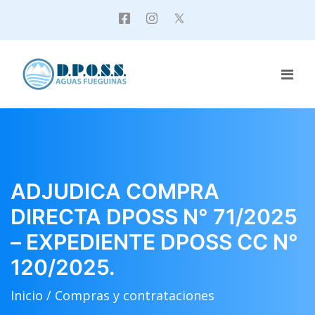
ADJUDICA COMPRA
DIRECTA DPOSS N° 71/2025
– EXPEDIENTE DPOSS CC N°
120/2025.
Inicio /
Compras y contrataciones