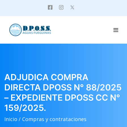
ADJUDICA COMPRA
DIRECTA DPOSS N° 88/2025
– EXPEDIENTE DPOSS CC N°
159/2025.
Inicio /
Compras y contrataciones