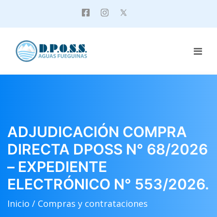
ADJUDICACIÓN COMPRA
DIRECTA DPOSS N° 68/2026
– EXPEDIENTE
ELECTRÓNICO N° 553/2026.
Inicio /
Compras y contrataciones