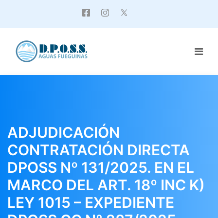
ADJUDICACIÓN
CONTRATACIÓN DIRECTA
DPOSS Nº 131/2025. EN EL
MARCO DEL ART. 18º INC K)
LEY 1015 – EXPEDIENTE