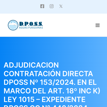
ADJUDICACION
CONTRATACIÓN DIRECTA
DPOSS Nº 153/2024. EN EL
MARCO DEL ART. 18º INC K)
LEY 1015 – EXPEDIENTE