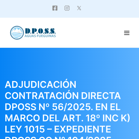
ADJUDICACIÓN
CONTRATACIÓN DIRECTA
DPOSS Nº 56/2025. EN EL
MARCO DEL ART. 18º INC K)
LEY 1015 – EXPEDIENTE