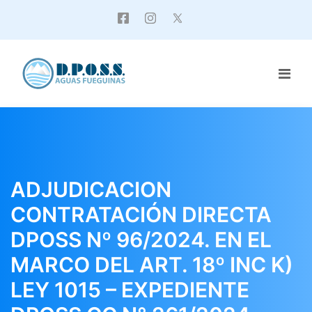
ADJUDICACION
CONTRATACIÓN DIRECTA
DPOSS Nº 96/2024. EN EL
MARCO DEL ART. 18º INC K)
LEY 1015 – EXPEDIENTE