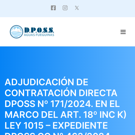
ADJUDICACIÓN DE
CONTRATACIÓN DIRECTA
DPOSS Nº 171/2024. EN EL
MARCO DEL ART. 18º INC K)
LEY 1015 – EXPEDIENTE