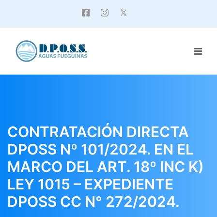
CONTRATACIÓN DIRECTA
DPOSS Nº 101/2024. EN EL
MARCO DEL ART. 18º INC K)
LEY 1015 – EXPEDIENTE
DPOSS CC N° 272/2024.