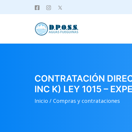
CONTRATACIÓN DIRECT
INC K) LEY 1015 – EX
Inicio /
Compras y contrataciones