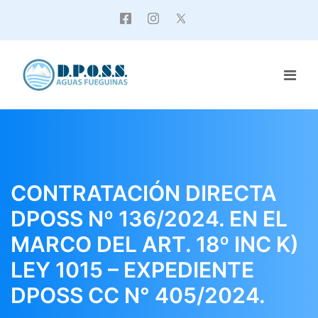
CONTRATACIÓN DIRECTA
DPOSS Nº 136/2024. EN EL
MARCO DEL ART. 18º INC K)
LEY 1015 – EXPEDIENTE
DPOSS CC N° 405/2024.