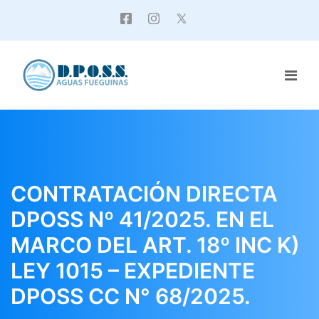
CONTRATACIÓN DIRECTA
DPOSS Nº 41/2025. EN EL
MARCO DEL ART. 18º INC K)
LEY 1015 – EXPEDIENTE
DPOSS CC N° 68/2025.