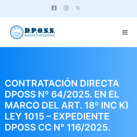
CONTRATACIÓN DIRECTA
DPOSS Nº 64/2025. EN EL
MARCO DEL ART. 18º INC K)
LEY 1015 – EXPEDIENTE
DPOSS CC N° 116/2025.