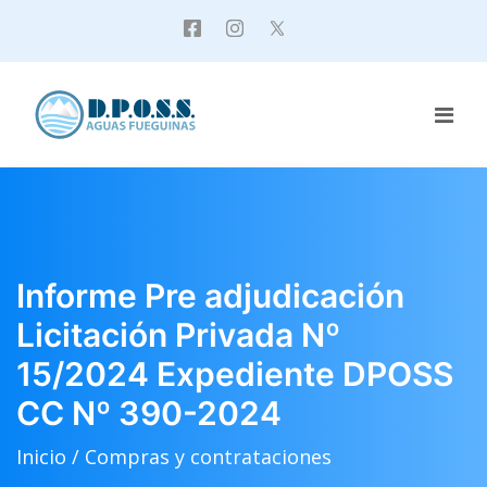
Informe Pre adjudicación
Licitación Privada Nº
15/2024 Expediente DPOSS
CC Nº 390-2024
Inicio /
Compras y contrataciones