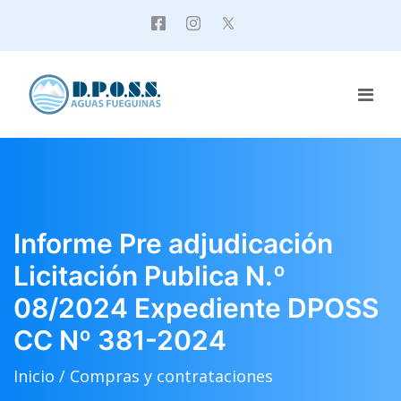
Informe Pre adjudicación
Licitación Publica N.º
08/2024 Expediente DPOSS
CC Nº 381-2024
Inicio /
Compras y contrataciones