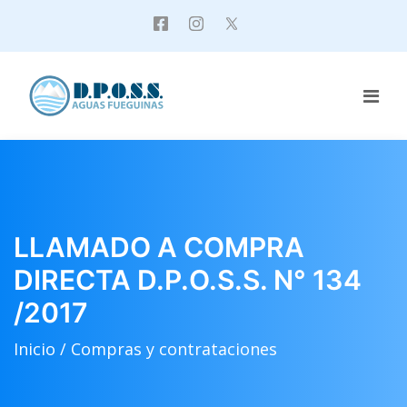
LLAMADO A COMPRA
DIRECTA D.P.O.S.S. N° 134
/2017
Inicio /
Compras y contrataciones