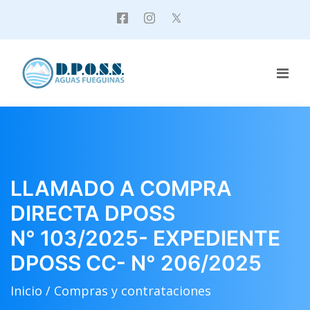
LLAMADO A COMPRA
DIRECTA DPOSS
N° 103/2025- EXPEDIENTE
DPOSS CC- N° 206/2025
Inicio /
Compras y contrataciones