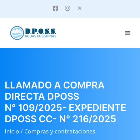
LLAMADO A COMPRA
DIRECTA DPOSS
N° 109/2025- EXPEDIENTE
DPOSS CC- N° 216/2025
Inicio /
Compras y contrataciones