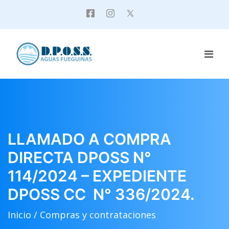
LLAMADO A COMPRA
DIRECTA DPOSS N°
114/2024 – EXPEDIENTE
DPOSS CC N° 336/2024.
Inicio /
Compras y contrataciones