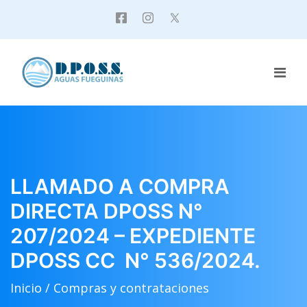
LLAMADO A COMPRA
DIRECTA DPOSS N°
207/2024 – EXPEDIENTE
DPOSS CC N° 536/2024.
Inicio /
Compras y contrataciones