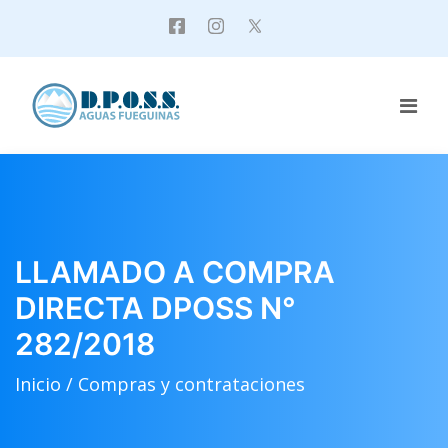
LLAMADO A COMPRA
DIRECTA DPOSS N°
282/2018
Inicio /
Compras y contrataciones