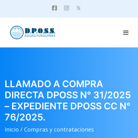
LLAMADO A COMPRA
DIRECTA DPOSS N° 31/2025
– EXPEDIENTE DPOSS CC N°
76/2025.
Inicio /
Compras y contrataciones