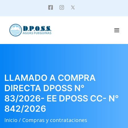
LLAMADO A COMPRA
DIRECTA DPOSS N°
83/2026- EE DPOSS CC- N°
842/2026
Inicio /
Compras y contrataciones