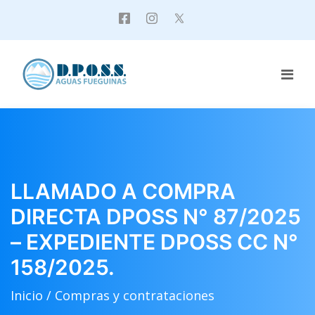
LLAMADO A COMPRA
DIRECTA DPOSS N° 87/2025
– EXPEDIENTE DPOSS CC N°
158/2025.
Inicio /
Compras y contrataciones