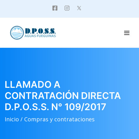
LLAMADO A
CONTRATACIÓN DIRECTA
D.P.O.S.S. N° 109/2017
Inicio /
Compras y contrataciones