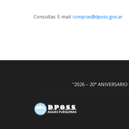
Consultas: E-mail:
compras@dposs.gov.ar
“2026 – 20° ANIVERSARI