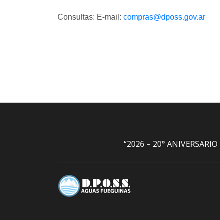
Consultas: E-mail:
compras@dposs.gov.ar
“2026 – 20° ANIVERSARI