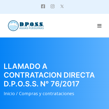
LLAMADO A
CONTRATACION DIRECTA
D.P.O.S.S. N° 76/2017
Inicio /
Compras y contrataciones