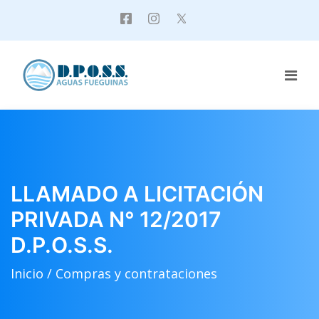
LLAMADO A LICITACIÓN
PRIVADA N° 12/2017
D.P.O.S.S.
Inicio /
Compras y contrataciones