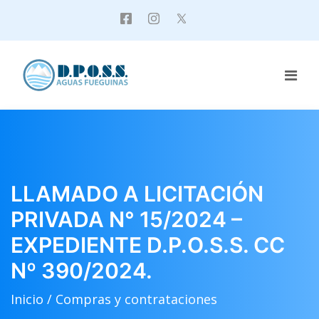
LLAMADO A LICITACIÓN
PRIVADA N° 15/2024 –
EXPEDIENTE D.P.O.S.S. CC
Nº 390/2024.
Inicio /
Compras y contrataciones