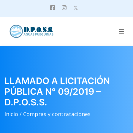
LLAMADO A LICITACIÓN
PÚBLICA N° 09/2019 –
D.P.O.S.S.
Inicio /
Compras y contrataciones