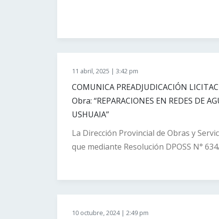
Directa DPOSS N° 103/2025 a la firm
Sra. FRIAS LUCIANA SOLEDAD – CUIT -N
correspondiente a la “adquisición de di
protección personal, para reposición del
Departamento Pañol, de esta Dirección P
11 abril, 2025 | 3:42 pm
instrumento. DISPOSICIÓN DPOSS N° 2
COMUNICA PREADJUDICACIÓN LICITAC
Obra: “REPARACIONES EN REDES DE AG
USHUAIA’’
La Dirección Provincial de Obras y Servi
que mediante Resolución DPOSS N° 634/
preadjudicar la Licitación Pública Nº 01/
ejecución de la Obra: “REPARACIONES 
SECTORES VARIOS – USHUAIA’’ a la firma
30-71804190-9 por la suma total de P
10 octubre, 2024 | 2:49 pm
SESENTA MILLONES NOVECIENTOS OC