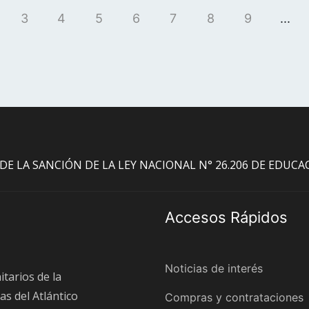
n las instalaciones de
acto. file_download De
3
4
5
6
7
8
9
...
os Sanitarios, sita en
Ushuaia. PRESUPUESTO
ESOS SEISCIENTOS
CHENTA Y CUATRO MIL
584.044,22.-). VALOR
e a la suma de PESOS
00,00). GARANTÍA DE
O DE LA SANCIÓN DE LA LEY NACIONAL N° 26.206 DE EDUC
la oferta, la cual no
(1%) del presupuesto
 correspondientes a la
Accesos Rápidos
argarse de la página
citarse en las oficinas
 la D.P.O.S.S. sita en
Noticias de interés
itarios de la
shuaia. FECHA LÍMITE DE
as del Atlántico
Compras y contrataciones
IERNES 12 de ABRIL de