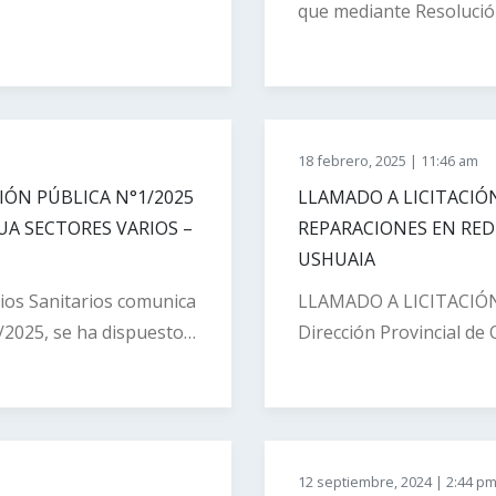
a unipersonal de la
que mediante Resolució
° 27-34186527-7,
ADJUDICAR la Licitación
versos elementos de
la Obra: “REPARACION
 stock del
USHUAIA”, a la firma IM
rovincial”. Se adjunta
DOSCIENTOS SESENTA
18 febrero, 2025 | 11:46 am
57-25
OCHO MIL DOSCIENTOS
IÓN PÚBLICA N°1/2025
260.988.293,00.-). A con
LLAMADO A LICITACIÓN
UA SECTORES VARIOS –
dicho acto. file_downl
REPARACIONES EN RED
USHUAIA
cios Sanitarios comunica
LLAMADO A LICITACIÓN 
2025, se ha dispuesto
Dirección Provincial de 
2025 destinada a la
Licitación Pública Nº 1/
EN REDES DE AGUA
Contratación para la e
 IMAF S.A.S. CUIT N°
REDES DE AGUA SECTOR
ESOS DOSCIENTOS
APERTURA DE OFERTAS: L
12 septiembre, 2024 | 2:44 p
HENTA Y OCHO MIL
día: VIERNES 21 de MAR