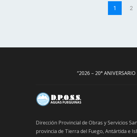
OFERTAS: La apertura se llevará a cabo e
1
2
la Dirección Provincial de Obras y Servici
Gdor. Campos Nº 133 de la ciudad de 
OFICIAL: Asciende a la suma total de P
DIECIOCHO MILLONES QUINIENTOS O
CUARENTA Y CUATRO CON 22/100 ($ 618.
DEL PLIEGO: El valor del Pliego asciend
TRESCIENTOS MIL CON 00/100 ($ 300.0
“2026 – 20° ANIVERSARI
OFERTA: Se deberá constituir garantía de 
podrá ser inferior al UNO POR CIENTO 
oficial. RETIRO DE PLIEGOS: Los pliegos
presente licitación pública, podrán desc
web oficial: www.dposs.gob.ar o bien, soli
de la Dirección de Estudios y Proyectos de
Dirección Provincial de Obras y Servicios San
Gdor. Campos Nº 133 de la ciudad de U
provincia de Tierra del Fuego, Antártida e Isl
RECEPCION DE LAS OFERTAS: hasta el V